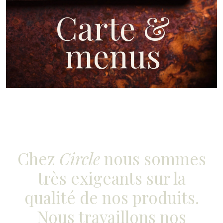
Carte &
menus
Chez
Circle
nous sommes
très exigeants sur la
qualité de nos produits.
Nous travaillons nos