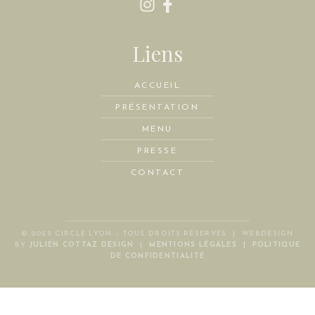
Liens
ACCUEIL
PRÉSENTATION
MENU
PRESSE
CONTACT
© 2023
CIRCLE LYON
– TOUS DROITS RÉSERVÉS | WEBDESIGN
BY
JULIEN COTTAZ DESIGN
|
MENTIONS LÉGALES
|
POLITIQUE
DE CONFIDENTIALITÉ