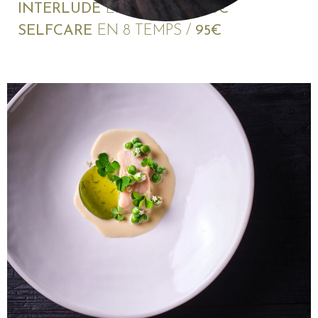
INTERLUDE
EN 6 TEMPS /
75€
SELFCARE
EN 8 TEMPS /
95€