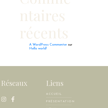
ntaires
récents
A WordPress Commenter
sur
Hello world!
Réseaux
Liens
ACCUEIL
PRÉSENTATION