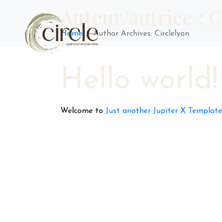
Auteur/autrice :
C
Home
Author Archives: Circlelyon
Hello world!
Welcome to
Just another Jupiter X Template