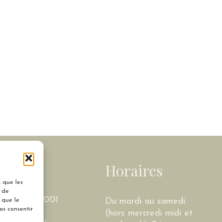
Submit
act
Horaires
s que les
t de
Chavanne 69001
Du mardi au samedi
 que le
as consentir
(hors mercredi midi et